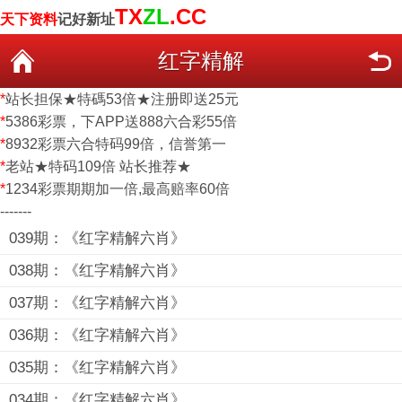
TX
ZL
.CC
天下资料
记好新址
红字精解
*
站长担保★特碼53倍★注册即送25元
*
5386彩票，下APP送888六合彩55倍
*
8932彩票六合特码99倍，信誉第一
*
老站★特码109倍 站长推荐★
*
1234彩票期期加一倍,最高赔率60倍
-------
039期：《红字精解六肖》
038期：《红字精解六肖》
037期：《红字精解六肖》
036期：《红字精解六肖》
035期：《红字精解六肖》
034期：《红字精解六肖》