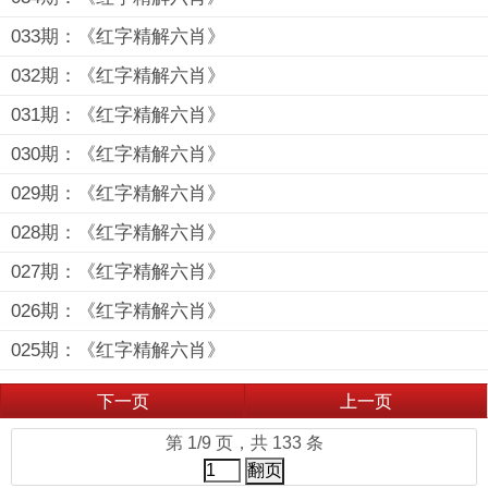
033期：《红字精解六肖》
032期：《红字精解六肖》
031期：《红字精解六肖》
030期：《红字精解六肖》
029期：《红字精解六肖》
028期：《红字精解六肖》
027期：《红字精解六肖》
026期：《红字精解六肖》
025期：《红字精解六肖》
下一页
上一页
第 1/9 页，共 133 条