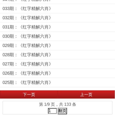
033期：《红字精解六肖》
032期：《红字精解六肖》
031期：《红字精解六肖》
030期：《红字精解六肖》
029期：《红字精解六肖》
028期：《红字精解六肖》
027期：《红字精解六肖》
026期：《红字精解六肖》
025期：《红字精解六肖》
下一页
上一页
第 1/9 页，共 133 条