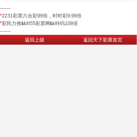
《腸》 一語中特：二八佳人
-------
*
2231彩票六合彩99倍，时时彩9.99倍
*
彩民力推🎱N55彩票网🎱特码108倍
-------
返回上级
返回天下彩票首页