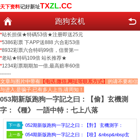
TX
ZL
.CC
天下资料
记好新址
跑狗玄机
*
站长担保★特碼53倍★注册即送25元
*
5386彩票 下APP送888 六合彩53倍
*
8932彩票六合特码99倍，信誉第一
*
老站★特码109倍 站长推荐★
*
1234彩票期期加一倍,最高赔率60倍
-------
文章与图片中带有
【电话,微信,网址等联系方式】
的请不要相信
与进入,是骗子,已有多人上当,请周知！
053期新版跑狗一字記之曰：【偷】玄機測
字：《種》 一語中特：七上八落
052期新版跑狗一字記之曰：【對】 玄機測字：
《特》 一語中特：五花八門
054期新版跑狗一字記之曰：【咬】&nbsp&nbsp玄